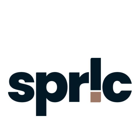
Sie können die Speicherung der Cookies durch eine
entsprechende Einstellung Ihrer Browser-Software
verhindern; wir weisen Sie jedoch darauf hin, dass Sie in
diesem Fall gegebenenfalls nicht sämtliche Funktionen
dieser Website vollumfänglich werden nutzen können. Sie
können darüber hinaus die Erfassung der durch den Cookie
erzeugten und auf Ihre Nutzung der Website bezogenen
Daten (inkl. Ihrer IP-Adresse) an Google sowie die
Verarbeitung dieser Daten durch Google verhindern, indem
Sie das unter dem folgenden Link verfügbare Browser-
Plugin herunterladen und installieren:
https://tools.google.com/dlpage/gaoptout?hl=de
Widerspruch gegen Datenerfassung
Sie können die Erfassung Ihrer Daten durch Google
Analytics verhindern, indem Sie auf folgenden Link klicken.
Es wird ein Opt-Out-Cookie gesetzt, der die Erfassung
Ihrer Daten bei zukünftigen Besuchen dieser Website
verhindert: Google Analytics deaktivieren